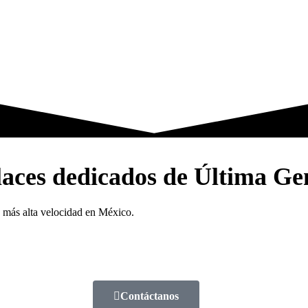
Home
Satelital
Enlace Dedicado
Internet en casa
Nosotros
Contacto
nlaces dedicados de Última G
 más alta velocidad en México.
Contáctanos